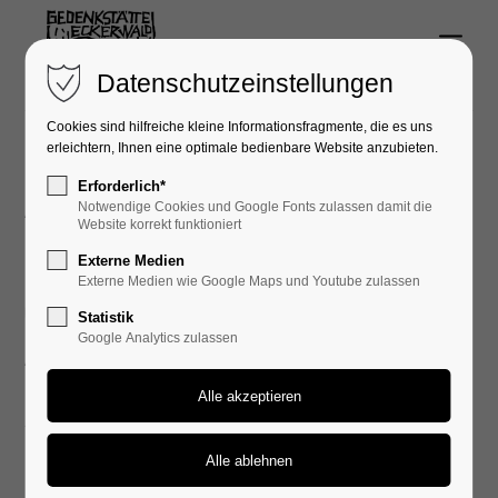
Menu
Login
Datenschutzeinstellungen
Benutzername
Cookies sind hilfreiche kleine Informationsfragmente, die es uns
erleichtern, Ihnen eine optimale bedienbare Website anzubieten.
Erforderlich*
Aktuelles
Notwendige Cookies und Google Fonts zulassen damit die
Passwort
Website korrekt funktioniert
Externe Medien
Externe Medien wie Google Maps und Youtube zulassen
27. Okt, 2023
Statistik
Google Analytics zulassen
Anmelden
Aus der Vergangenheit
lernen - die Demokratie
Register
|
Lost your password?
stärken
Support
"Das KZ vor der Haustür"