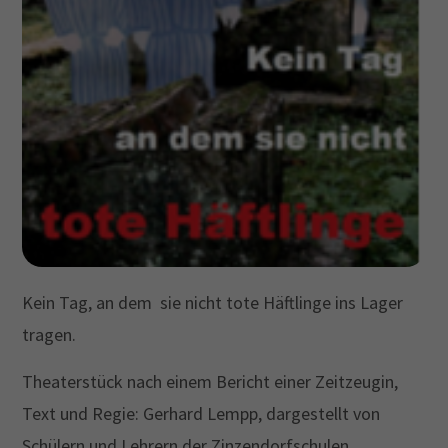
Drop us a line
info@yourdomain.com
About us
Lorem ipsum dolor sit amet, consectetuer
adipiscing elit.
Aenean commodo ligula eget dolor. Aenean massa.
Cum sociis natoque penatibus et magnis dis
parturient montes, nascetur ridiculus mus. Donec
Kein Tag, an dem sie nicht tote Häftlinge ins Lager
quam felis, ultricies nec.
tragen.
Theaterstück nach einem Bericht einer Zeitzeugin,
Text und Regie: Gerhard Lempp, dargestellt von
Schülern und Lehrern der Zinzendorfschulen