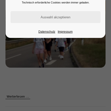
Lorem ipsum dolor sit amet:
Technisch erforderliche Cookies werden immer geladen.
24h
/ 365days
Datenschutz
Impressum
We offer support for our customers
Mon - Fri 8:00am - 5:00pm
(GMT +1)
Get in touch
Cybersteel Inc.
376-293 City Road, Suite 600
San Francisco, CA 94102
Weiterlesen …
Have any questions?
+44 1234 567 890