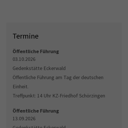
Drop us a line
info@yourdomain.com
Termine
About us
Lorem ipsum dolor sit amet, consectetuer
Öffentliche Führung
adipiscing elit.
03.10.2026
Gedenkstätte Eckerwald
Aenean commodo ligula eget dolor. Aenean massa.
Cum sociis natoque penatibus et magnis dis
Öffentliche Führung am Tag der deutschen
parturient montes, nascetur ridiculus mus. Donec
Einheit.
quam felis, ultricies nec.
Treffpunkt: 14 Uhr KZ-Friedhof Schörzingen
Öffentliche Führung
13.09.2026
Gedenkstätte Eckerwald