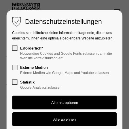
Menu
Login
Datenschutzeinstellungen
Benutzername
Cookies sind hilfreiche kleine Informationsfragmente, die es uns
erleichtern, Ihnen eine optimale bedienbare Website anzubieten.
Erforderlich*
Aktuelles
Notwendige Cookies und Google Fonts zulassen damit die
Passwort
Website korrekt funktioniert
Externe Medien
Externe Medien wie Google Maps und Youtube zulassen
August 2022
Statistik
Google Analytics zulassen
Anmelden
16. Aug, 2022
Register
|
Lost your password?
Erasmusstudenten auf
Support
Exkursion in den Eckerwald