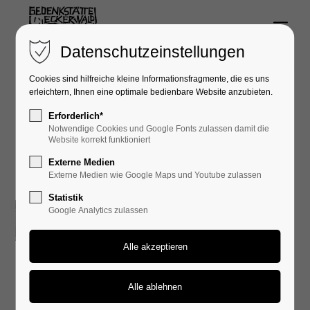
Menu
Login
Datenschutzeinstellungen
Benutzername
Cookies sind hilfreiche kleine Informationsfragmente, die es uns
erleichtern, Ihnen eine optimale bedienbare Website anzubieten.
Erforderlich*
Presseberichte
Notwendige Cookies und Google Fonts zulassen damit die
Passwort
Website korrekt funktioniert
Externe Medien
Externe Medien wie Google Maps und Youtube zulassen
Statistik
Schülerinnen
Google Analytics zulassen
0
Anmelden
und Schüler
leisten aktiven
Register
|
Lost your password?
Beitrag zur
Support
Erinnerungskult
ur