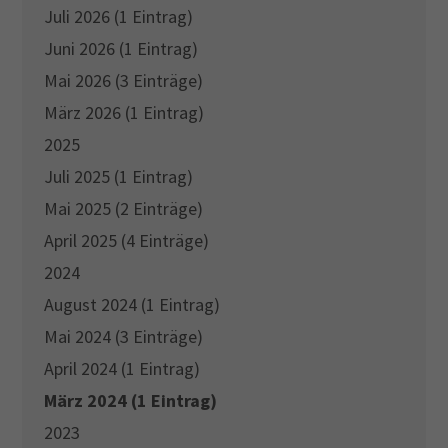
Juli 2026 (1 Eintrag)
Drop us a line
Juni 2026 (1 Eintrag)
info@yourdomain.com
Mai 2026 (3 Einträge)
März 2026 (1 Eintrag)
About us
2025
Lorem ipsum dolor sit amet, consectetuer
Juli 2025 (1 Eintrag)
adipiscing elit.
Mai 2025 (2 Einträge)
April 2025 (4 Einträge)
Aenean commodo ligula eget dolor. Aenean massa.
Cum sociis natoque penatibus et magnis dis
2024
parturient montes, nascetur ridiculus mus. Donec
August 2024 (1 Eintrag)
quam felis, ultricies nec.
Mai 2024 (3 Einträge)
April 2024 (1 Eintrag)
März 2024 (1 Eintrag)
2023