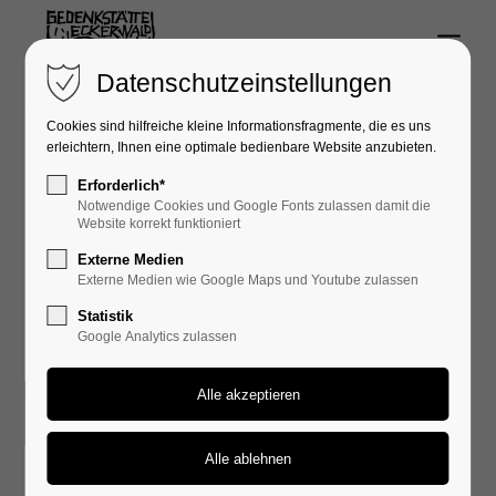
Menu
Login
Datenschutzeinstellungen
Benutzername
Cookies sind hilfreiche kleine Informationsfragmente, die es uns
erleichtern, Ihnen eine optimale bedienbare Website anzubieten.
Erforderlich*
Presseberichte
Notwendige Cookies und Google Fonts zulassen damit die
Passwort
Website korrekt funktioniert
Externe Medien
Externe Medien wie Google Maps und Youtube zulassen
Statistik
März 2024
Google Analytics zulassen
Anmelden
Eindrückliche
Register
|
Lost your password?
0
historische
Support
Exkursion für
Abiturienten des