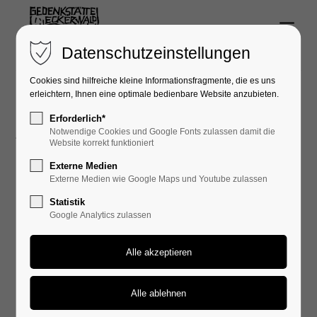
Menu
Login
Datenschutzeinstellungen
Benutzername
Cookies sind hilfreiche kleine Informationsfragmente, die es uns
erleichtern, Ihnen eine optimale bedienbare Website anzubieten.
Erforderlich*
Anfahrt
Notwendige Cookies und Google Fonts zulassen damit die
Passwort
Website korrekt funktioniert
Externe Medien
Externe Medien wie Google Maps und Youtube zulassen
Statistik
Eckerwald
Google Analytics zulassen
Anmelden
72355 Schömberg
Register
|
Lost your password?
Support
KZ-Friedhof Schörzingen