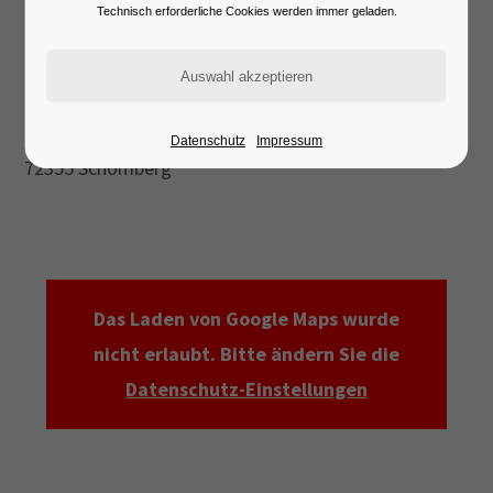
Lorem ipsum dolor sit amet:
Technisch erforderliche Cookies werden immer geladen.
72355 Schömberg
24h
/ 365days
KZ-Friedhof Schömberg
Datenschutz
Impressum
72355 Schömberg
We offer support for our customers
Mon - Fri 8:00am - 5:00pm
(GMT +1)
Get in touch
Das Laden von Google Maps wurde
Cybersteel Inc.
nicht erlaubt. Bitte ändern Sie die
376-293 City Road, Suite 600
San Francisco, CA 94102
Datenschutz-Einstellungen
Have any questions?
+44 1234 567 890