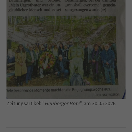
Drop us a line
info@yourdomain.com
About us
Lorem ipsum dolor sit amet, consectetuer
adipiscing elit.
Aenean commodo ligula eget dolor. Aenean massa.
Cum sociis natoque penatibus et magnis dis
parturient montes, nascetur ridiculus mus. Donec
quam felis, ultricies nec.
Zeitungsartikel: "
Heuberger Bote
", am 30.05.2026.