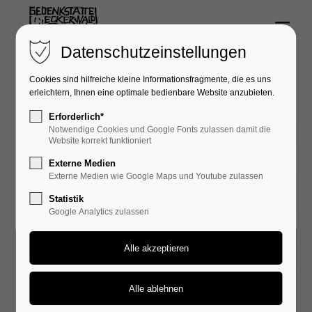
Menu
Login
Datenschutzeinstellungen
Benutzername
Cookies sind hilfreiche kleine Informationsfragmente, die es uns
erleichtern, Ihnen eine optimale bedienbare Website anzubieten.
Erforderlich*
Notwendige Cookies und Google Fonts zulassen damit die
30.05.2026 21:08
Passwort
Website korrekt funktioniert
Externe Medien
Externe Medien wie Google Maps und Youtube zulassen
Statistik
Google Analytics zulassen
Anmelden
Register
|
Lost your password?
Support