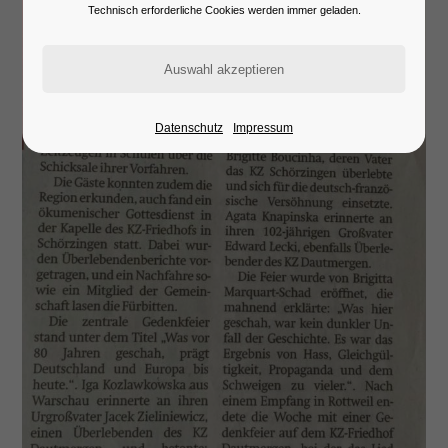
Lorem ipsum dolor sit amet:
Technisch erforderliche Cookies werden immer geladen.
24h
/ 365days
Datenschutz
Impressum
We offer support for our customers
Mon - Fri 8:00am - 5:00pm
(GMT +1)
Get in touch
Cybersteel Inc.
376-293 City Road, Suite 600
San Francisco, CA 94102
Have any questions?
+44 1234 567 890