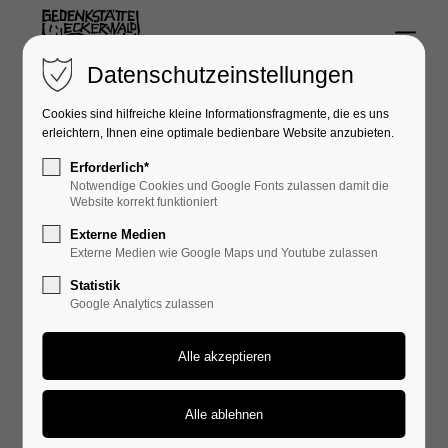
Menu
Login
Datenschutzeinstellungen
Benutzername
Cookies sind hilfreiche kleine Informationsfragmente, die es uns
erleichtern, Ihnen eine optimale bedienbare Website anzubieten.
Erforderlich*
Notwendige Cookies und Google Fonts zulassen damit die
03.10.2023 19:15
Passwort
Website korrekt funktioniert
Externe Medien
Externe Medien wie Google Maps und Youtube zulassen
Einladung zum Theaterstück am
Statistik
3. Oktober 2023
Google Analytics zulassen
Anmelden
Ein halbes Jahr lang werden 1944/45 täglich etwa
Register
|
Lost your password?
fünfhundert KZ-Häftlinge auf ihrem Weg vom Lager in
Support
Schörzingen zur Baustelle beim Eckerwald in der
Nähe eines Aussiedlerhofes vorbeigetrieben. Das