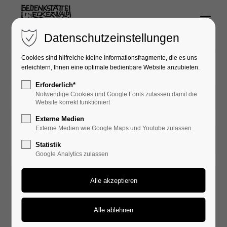
Menu
Login
Datenschutzeinstellungen
Benutzername
Cookies sind hilfreiche kleine Informationsfragmente, die es uns
erleichtern, Ihnen eine optimale bedienbare Website anzubieten.
Erforderlich*
Notwendige Cookies und Google Fonts zulassen damit die
21.04.2025 14:20
Passwort
Website korrekt funktioniert
Externe Medien
Externe Medien wie Google Maps und Youtube zulassen
Statistik
Google Analytics zulassen
Anmelden
Register
|
Lost your password?
Support