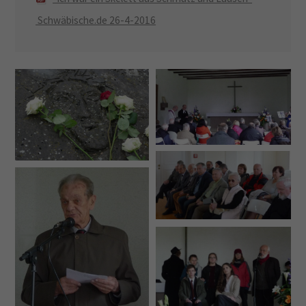
Schwäbische.de 26-4-2016
Drop us a line
info@yourdomain.com
About us
Lorem ipsum dolor sit amet, consectetuer
adipiscing elit.
Aenean commodo ligula eget dolor. Aenean massa.
Cum sociis natoque penatibus et magnis dis
parturient montes, nascetur ridiculus mus. Donec
quam felis, ultricies nec.