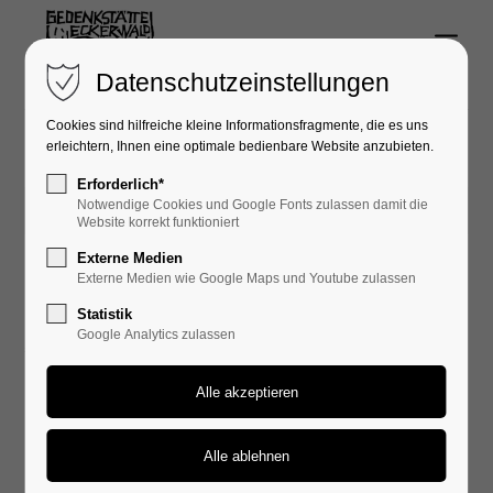
Menu
Login
Datenschutzeinstellungen
Benutzername
Cookies sind hilfreiche kleine Informationsfragmente, die es uns
erleichtern, Ihnen eine optimale bedienbare Website anzubieten.
Erforderlich*
Notwendige Cookies und Google Fonts zulassen damit die
21.04.2016 20:58
Passwort
Website korrekt funktioniert
Externe Medien
Externe Medien wie Google Maps und Youtube zulassen
Gedenkwoche 21. - 25. April 2016
Statistik
Google Analytics zulassen
„Die Vergangenheit zu kennen hilft!“
Anmelden
Gedenken mit den Opfern und Nachkommen
Register
|
Lost your password?
Eckerwald-Gedenkfeier mit Überlebenden
Support