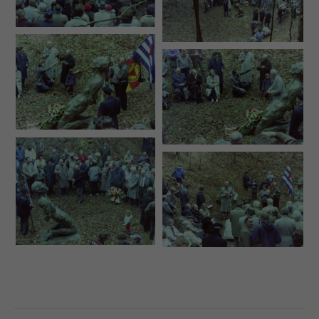
Drop us a line
info@yourdomain.com
About us
Lorem ipsum dolor sit amet, consectetuer
adipiscing elit.
Aenean commodo ligula eget dolor. Aenean massa.
Cum sociis natoque penatibus et magnis dis
parturient montes, nascetur ridiculus mus. Donec
quam felis, ultricies nec.