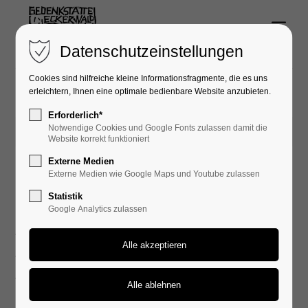
Menu
Login
Datenschutzeinstellungen
Benutzername
Cookies sind hilfreiche kleine Informationsfragmente, die es uns
erleichtern, Ihnen eine optimale bedienbare Website anzubieten.
Erforderlich*
Notwendige Cookies und Google Fonts zulassen damit die
23.04.1989 17:37
Passwort
Website korrekt funktioniert
Externe Medien
Externe Medien wie Google Maps und Youtube zulassen
Gedenkfeier am 23. April 1989
Statistik
Google Analytics zulassen
Die Hölle entspringt aus uns Menschen,
Anmelden
wenn wir Fremde und Gedrückte allein lassen,
Register
|
Lost your password?
wenn wir den Nachteil fliehen,
Support
wenn wir um jeden Preis den Vorteil für uns nehmen.