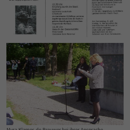
Drop us a line
info@yourdomain.com
About us
Lorem ipsum dolor sit amet, consectetuer
adipiscing elit.
Aenean commodo ligula eget dolor. Aenean massa.
Cum sociis natoque penatibus et magnis dis
parturient montes, nascetur ridiculus mus. Donec
quam felis, ultricies nec.
Myra Klamer-de Brouwer bei ihrer Ansprache