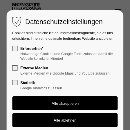
Menu
Login
Datenschutzeinstellungen
Benutzername
Cookies sind hilfreiche kleine Informationsfragmente, die es uns
erleichtern, Ihnen eine optimale bedienbare Website anzubieten.
Erforderlich*
Notwendige Cookies und Google Fonts zulassen damit die
07.05.2014 22:16
Passwort
Website korrekt funktioniert
Externe Medien
Externe Medien wie Google Maps und Youtube zulassen
Begegnungswoche 07. 05. - 12.
Statistik
05. 2014
Google Analytics zulassen
Anmelden
Die Errichtung der WÜSTE-KZ vor 70 Jahren:
Register
|
Lost your password?
Entmenschlichung für Öl
Support