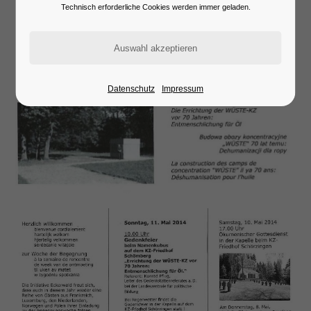
Lorem ipsum dolor sit amet:
Technisch erforderliche Cookies werden immer geladen.
24h
/ 365days
Datenschutz
Impressum
We offer support for our customers
Mon - Fri 8:00am - 5:00pm
(GMT +1)
Get in touch
Cybersteel Inc.
376-293 City Road, Suite 600
San Francisco, CA 94102
Have any questions?
+44 1234 567 890