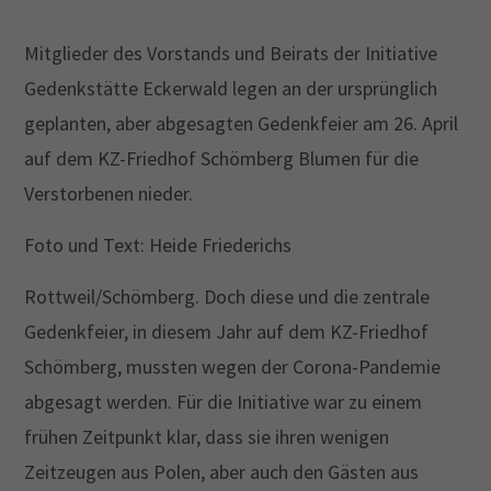
Drop us a line
Mitglieder des Vorstands und Beirats der Initiative
info@yourdomain.com
Gedenkstätte Eckerwald legen an der ursprünglich
geplanten, aber abgesagten Gedenkfeier am 26. April
About us
auf dem KZ-Friedhof Schömberg Blumen für die
Lorem ipsum dolor sit amet, consectetuer
Verstorbenen nieder.
adipiscing elit.
Foto und Text: Heide Friederichs
Aenean commodo ligula eget dolor. Aenean massa.
Cum sociis natoque penatibus et magnis dis
Rottweil/Schömberg. Doch diese und die zentrale
parturient montes, nascetur ridiculus mus. Donec
Gedenkfeier, in diesem Jahr auf dem KZ-Friedhof
quam felis, ultricies nec.
Schömberg, mussten wegen der Corona-Pandemie
abgesagt werden. Für die Initiative war zu einem
frühen Zeitpunkt klar, dass sie ihren wenigen
Zeitzeugen aus Polen, aber auch den Gästen aus