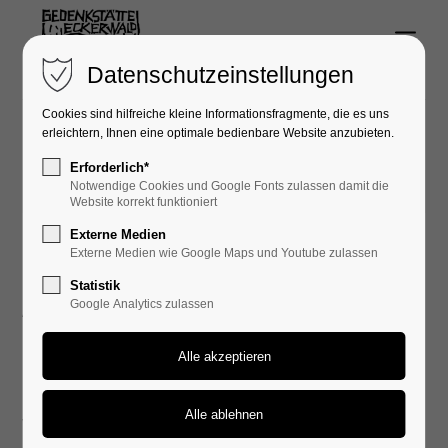
Menu
Login
Datenschutzeinstellungen
Benutzername
Cookies sind hilfreiche kleine Informationsfragmente, die es uns
erleichtern, Ihnen eine optimale bedienbare Website anzubieten.
Erforderlich*
Notwendige Cookies und Google Fonts zulassen damit die
26.04.2020 16:56
Passwort
Website korrekt funktioniert
Externe Medien
Externe Medien wie Google Maps und Youtube zulassen
Gedenken am 26. April 2020
Statistik
Google Analytics zulassen
Aufrund der Coronavirus-Situation wurden leider
Anmelden
diese Veranstaltungen abgesagt:
Register
|
Lost your password?
Die Begegnungswoche mit all ihren Veranstaltungen
Support
vom 22.April - 27. April 2020 besonders der